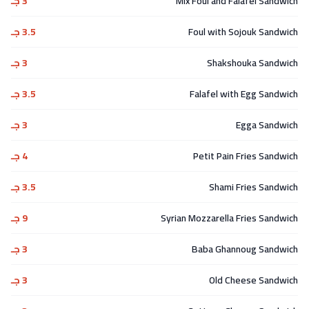
Mix Foul and Falafel Sandwich
3 جـ
Foul with Sojouk Sandwich
3.5 جـ
Shakshouka Sandwich
3 جـ
Falafel with Egg Sandwich
3.5 جـ
Egga Sandwich
3 جـ
Petit Pain Fries Sandwich
4 جـ
Shami Fries Sandwich
3.5 جـ
Syrian Mozzarella Fries Sandwich
9 جـ
Baba Ghannoug Sandwich
3 جـ
Old Cheese Sandwich
3 جـ