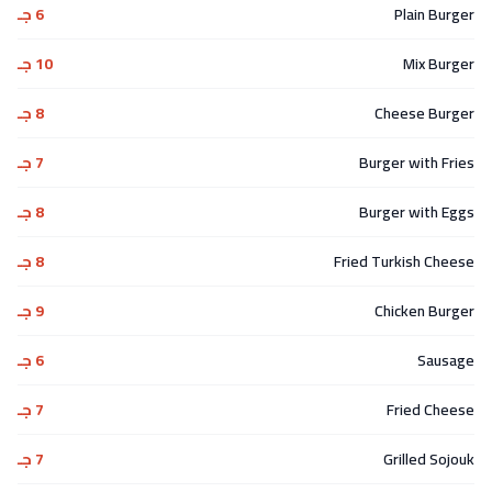
Plain Burger
6 جـ
Mix Burger
10 جـ
Cheese Burger
8 جـ
Burger with Fries
7 جـ
Burger with Eggs
8 جـ
Fried Turkish Cheese
8 جـ
Chicken Burger
9 جـ
Sausage
6 جـ
Fried Cheese
7 جـ
Grilled Sojouk
7 جـ