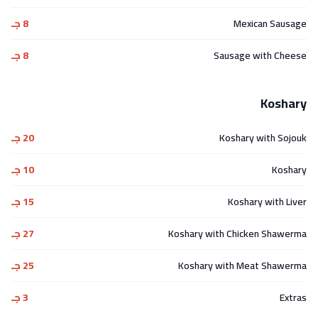
Mexican Sausage
8 جـ
Sausage with Cheese
8 جـ
Koshary
Koshary with Sojouk
20 جـ
Koshary
10 جـ
Koshary with Liver
15 جـ
Koshary with Chicken Shawerma
27 جـ
Koshary with Meat Shawerma
25 جـ
Extras
3 جـ