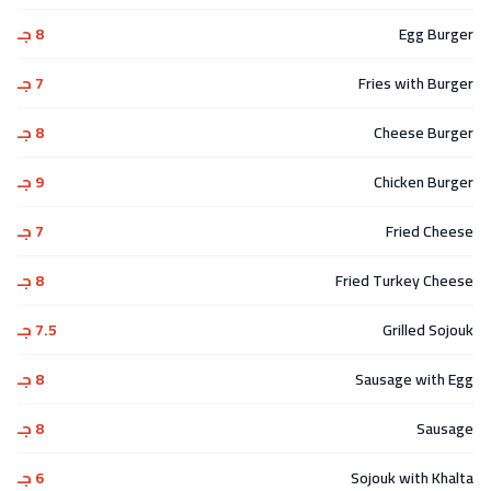
Egg Burger
8 جـ
Fries with Burger
7 جـ
Cheese Burger
8 جـ
Chicken Burger
9 جـ
Fried Cheese
7 جـ
Fried Turkey Cheese
8 جـ
Grilled Sojouk
7.5 جـ
Sausage with Egg
8 جـ
Sausage
8 جـ
Sojouk with Khalta
6 جـ