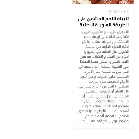
2026-07-08
تتبيلة اللحم المشوي على
الطريقة السورية الاصلية
للحصول على لحم مشوي طري و
لذيذ يجب الانتباه الى نوعية اللحم
المستخدم و جودته. فغالباً ما يتم
اختيار الأجزاء الطرية من الذبيحة
للشوي مثل الفيليه من الظهر و
أجزاء من الفخذ و الأضلاع. يتم تتبيل
اللحم بالملح و الفلفل فقط للحفاظ
على النكهة الأصلية . أما بالنسبة الى
لحم الخروف فيجب اختيار الأجزاء
المحيطة بظهر الخروف و من أجود
الأنواع المتوفرة مثل الخروف
الشامي ( العواس ) الذي ينتشر في
بلاد الشام أو الخروف النعيمي
المتوفر في دول الخليج العربي أما
في مصر فهناك الخروف البلدي و
يستخدم لحم العجل هناك بكثرة و
أهم ما يميز تلك الأنواع ذيلها الدهني
الضخم . و لتحضير ألذ و جبة لحم
مشوي يرجى اتباع الوصفة التالية :