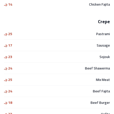
Chicken Fajita
14 جـ
Crepe
Pastrami
25 جـ
Sausage
17 جـ
Sojouk
23 جـ
Beef Shawerma
24 جـ
Mix Meat
25 جـ
Beef Fajita
24 جـ
Beef Burger
18 جـ