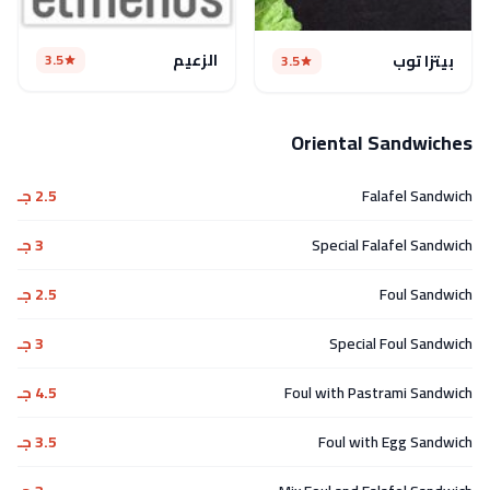
الزعيم
3.5
بيتزا توب
3.5
Oriental Sandwiches
Falafel Sandwich
2.5 جـ
Special Falafel Sandwich
3 جـ
Foul Sandwich
2.5 جـ
Special Foul Sandwich
3 جـ
Foul with Pastrami Sandwich
4.5 جـ
Foul with Egg Sandwich
3.5 جـ