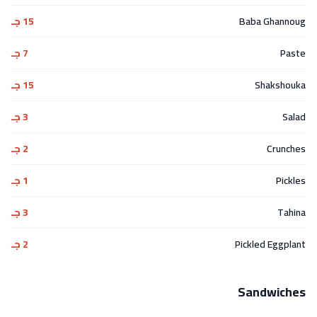
Baba Ghannoug
15 جـ
Paste
7 جـ
Shakshouka
15 جـ
Salad
3 جـ
Crunches
2 جـ
Pickles
1 جـ
Tahina
3 جـ
Pickled Eggplant
2 جـ
Sandwiches