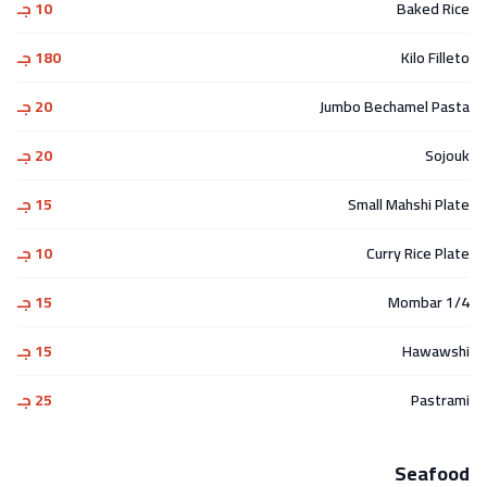
Baked Rice
10 جـ
Kilo Filleto
180 جـ
Jumbo Bechamel Pasta
20 جـ
Sojouk
20 جـ
Small Mahshi Plate
15 جـ
Curry Rice Plate
10 جـ
1/4 Mombar
15 جـ
Hawawshi
15 جـ
Pastrami
25 جـ
Seafood