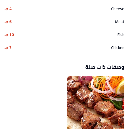
Cheese
4 جـ
Meat
6 جـ
Fish
10 جـ
Chicken
7 جـ
وصفات ذات صلة