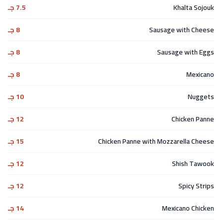
Khalta Sojouk
7.5 جـ
Sausage with Cheese
8 جـ
Sausage with Eggs
8 جـ
Mexicano
8 جـ
Nuggets
10 جـ
Chicken Panne
12 جـ
Chicken Panne with Mozzarella Cheese
15 جـ
Shish Tawook
12 جـ
Spicy Strips
12 جـ
Mexicano Chicken
14 جـ