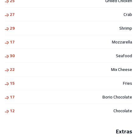
Grilled Chicken
25 جـ
Crab
27 جـ
Shrimp
29 جـ
Mozzarella
17 جـ
Seafood
30 جـ
Mix Cheese
22 جـ
Fries
15 جـ
Borio Chocolate
17 جـ
Chocolate
12 جـ
Extras