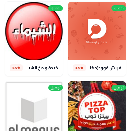
توصيل
توصيل
فريش فوود(مغلق)
كبدة و مخ الشيماء
3.5
3.5
توصيل
توصيل