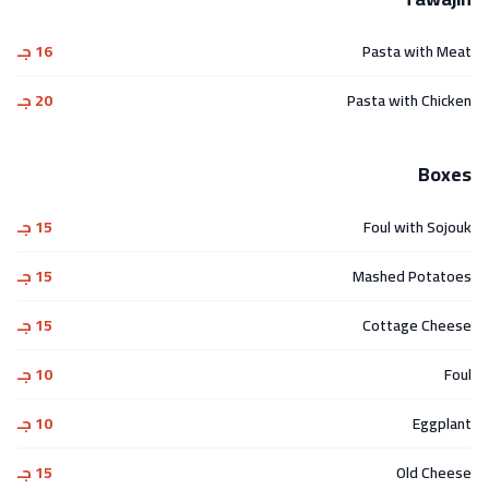
Pasta with Meat
16 جـ
Pasta with Chicken
20 جـ
Boxes
Foul with Sojouk
15 جـ
Mashed Potatoes
15 جـ
Cottage Cheese
15 جـ
Foul
10 جـ
Eggplant
10 جـ
Old Cheese
15 جـ