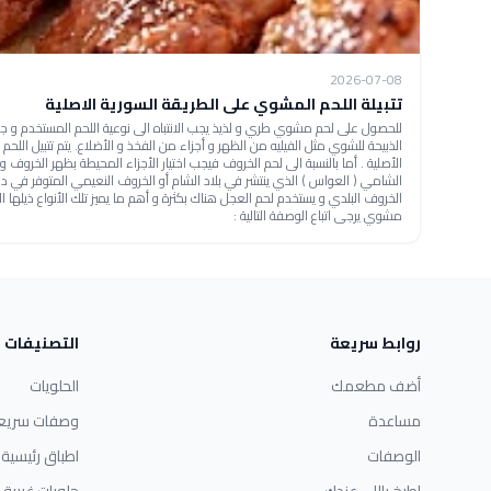
2026-07-08
تتبيلة اللحم المشوي على الطريقة السورية الاصلية
للحصول على لحم مشوي طري و لذيذ يجب الانتباه الى نوعية اللحم المستخدم و جودته.
الذبيحة للشوي مثل الفيليه من الظهر و أجزاء من الفخذ و الأضلاع. يتم تتبيل اللح
الأصلية . أما بالنسبة الى لحم الخروف فيجب اختيار الأجزاء المحيطة بظهر الخروف 
الشامي ( العواس ) الذي ينتشر في بلاد الشام أو الخروف النعيمي المتوفر في د
الخروف البلدي و يستخدم لحم العجل هناك بكثرة و أهم ما يميز تلك الأنواع ذيلها ا
مشوي يرجى اتباع الوصفة التالية :
روابط سريعة
التصنيفات
أضف مطعمك
الحلويات
مساعدة
وصفات سريع
الوصفات
اطباق رئيسية