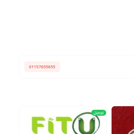
01157655655
توصيل