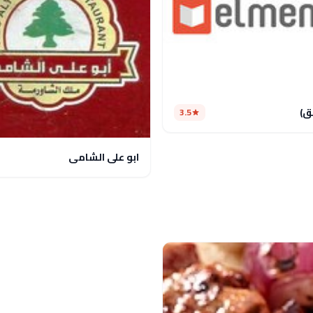
ق)
3.5
ابو علي الشامي