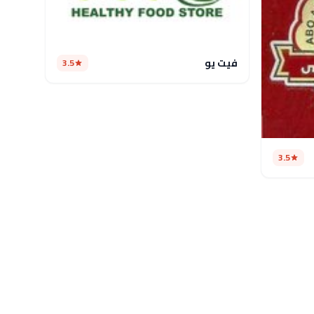
فيت يو
3.5
3.5