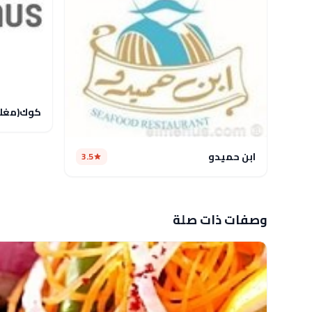
كوك(مغل
ابن حميدو
3.5
وصفات ذات صلة