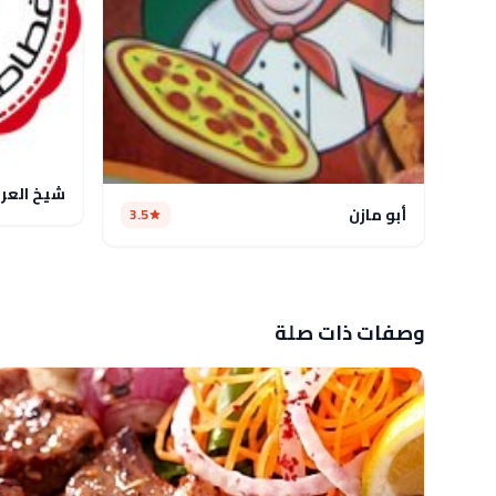
شيخ العر
أبو مازن
3.5
وصفات ذات صلة