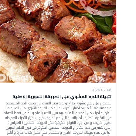
2026-07-08
تتبيلة اللحم المشوي على الطريقة السورية الاصلية
للحصول على لحم مشوي طري و لذيذ يجب الانتباه الى نوعية اللحم المستخدم
و جودته. فغالباً ما يتم اختيار الأجزاء الطرية من الذبيحة للشوي مثل الفيليه من
الظهر و أجزاء من الفخذ و الأضلاع. يتم تتبيل اللحم بالملح و الفلفل فقط للحفاظ
على النكهة الأصلية . أما بالنسبة الى لحم الخروف فيجب اختيار الأجزاء المحيطة
بظهر الخروف و من أجود الأنواع المتوفرة مثل الخروف الشامي ( العواس )
الذي ينتشر في بلاد الشام أو الخروف النعيمي المتوفر في دول الخليج العربي
أما في مصر فهناك الخروف البلدي و يستخدم لحم العجل هناك بكثرة و أهم