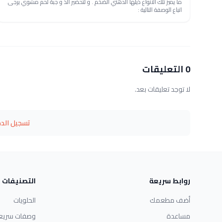
ما يميز تلك الأنواع ذيلها الدهني الضخم . و لتحضير ألذ و جبة لحم مشوي يرجى
اتباع الوصفة التالية :
0 التعليقات
لا توجد تعليقات بعد.
تسجيل الد
روابط سريعة
التصنيفات
أضف مطعمك
الحلويات
مساعدة
وصفات سريع