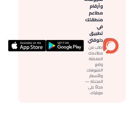
وأرقام
مطاعم
منطقتك
في
تطبيق
دلوقتي
اطلب من
مطاعمك
المفضلة
وتابع
المنيوهات
والأسعار
المحدثة —
مجانًا على
موبايلك.