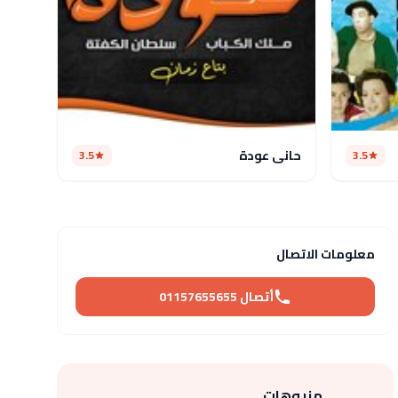
حاني عودة
3.5
3.5
معلومات الاتصال
أتصال 01157655655
منيوهات