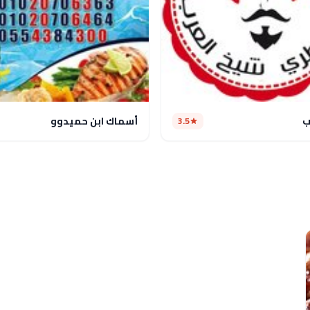
ب
أسماك ابن حميدوو
3.5