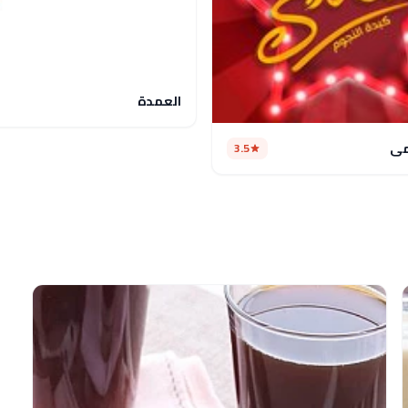
العمدة
مى
3.5