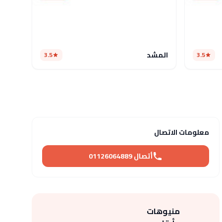
المشد
3.5
3.5
معلومات الاتصال
أتصال 01126064889
منيوهات