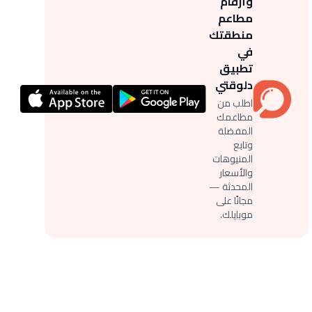
وأرقام
مطاعم
منطقتك
في
تطبيق
دلوقتي
اطلب من
مطاعمك
المفضلة
وتابع
المنيوهات
والأسعار
المحدثة —
مجانًا على
موبايلك.