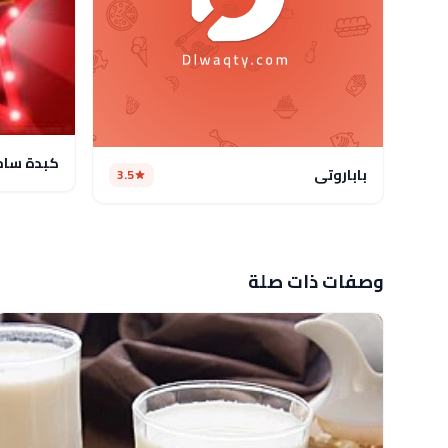
كبدة سا
باباروتي
3.5
وصفات ذات صلة