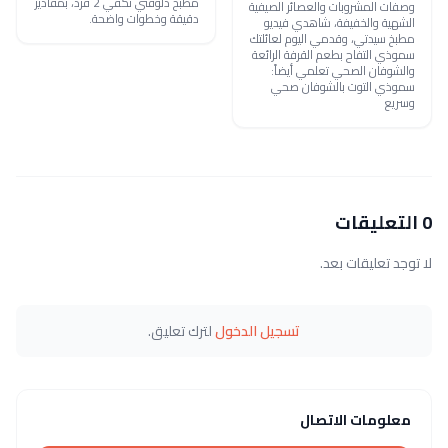
مطبخ دلوقتي تكفي 2 فرد، بمقادير
وصفات المشروبات والعصائر الصيفية
دقيقة وخطوات واضحة.
الشهية والخفيفة، شاهدي فيديو
مطبخ سيدتي، وقدمي اليوم لعائلتك
سموذي التفاح بطعم القرفة الرائعة
والشوفان الصحي تعلمي أيضاً:
سموذي التوت بالشوفان صحي
وسريع
0 التعليقات
لا توجد تعليقات بعد.
تسجيل الدخول
لترك تعليق.
معلومات الاتصال