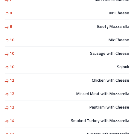
Kiri Cheese
8 جـ
Beefy Mozzarella
8 جـ
Mix Cheese
10 جـ
Sausage with Cheese
10 جـ
Sojouk
10 جـ
Chicken with Cheese
12 جـ
Minced Meat with Mozzarella
12 جـ
Pastrami with Cheese
12 جـ
Smoked Turkey with Mozzarella
14 جـ
Burger with Mozzarella
12 جـ