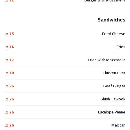
Sandwiches
Fried Cheese
15 جـ
Fries
14 جـ
Fries with Mozzarella
17 جـ
Chicken Liver
18 جـ
Beef Burger
26 جـ
Shish Tawook
26 جـ
Escalope Panne
26 جـ
Mexican
26 جـ