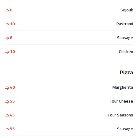
Sojouk
8 جـ
Pastrami
10 جـ
Sausage
8 جـ
Chicken
10 جـ
Pizza
Margherita
40 جـ
Four Cheese
55 جـ
Four Seasons
45 جـ
Sausage
55 جـ