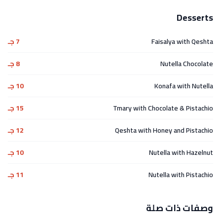
Desserts
Faisalya with Qeshta
7 جـ
Nutella Chocolate
8 جـ
Konafa with Nutella
10 جـ
Tmary with Chocolate & Pistachio
15 جـ
Qeshta with Honey and Pistachio
12 جـ
Nutella with Hazelnut
10 جـ
Nutella with Pistachio
11 جـ
وصفات ذات صلة