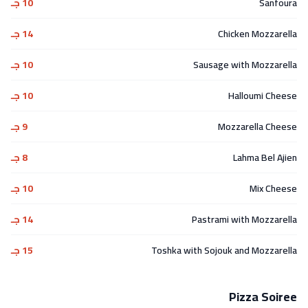
Sanfoura
10 جـ
Chicken Mozzarella
14 جـ
Sausage with Mozzarella
10 جـ
Halloumi Cheese
10 جـ
Mozzarella Cheese
9 جـ
Lahma Bel Ajien
8 جـ
Mix Cheese
10 جـ
Pastrami with Mozzarella
14 جـ
Toshka with Sojouk and Mozzarella
15 جـ
Pizza Soiree