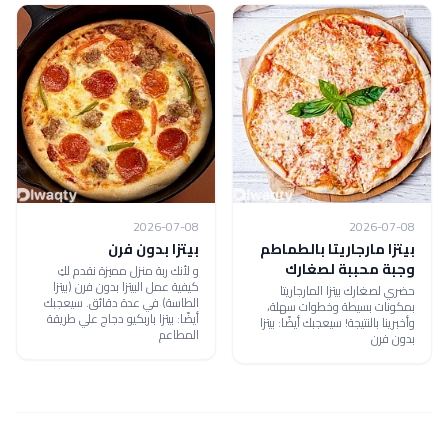
2026-07-08
2026-07-08
بيتزا مارجاريتا بالطماطم
بيتزا بدون فرن
وجبة محببة لصغارك
و لأنك ربة منزل مميزة نقدم لكِ
كيفية عمل البيتزا بدون فرن (بيتزا
حضري لصغارك بيتزا المارجاريتا
الطاسة) في عدة دقائق. سيعجبك
بمكونات بسيطة وخطوات سهلة،
أيضًا: بيتزا باربكيو دجاج علي طريقة
وأخبرينا بالنتيجة! سيعجبك أيضًا: بيتزا
المطاعم
بدون فرن