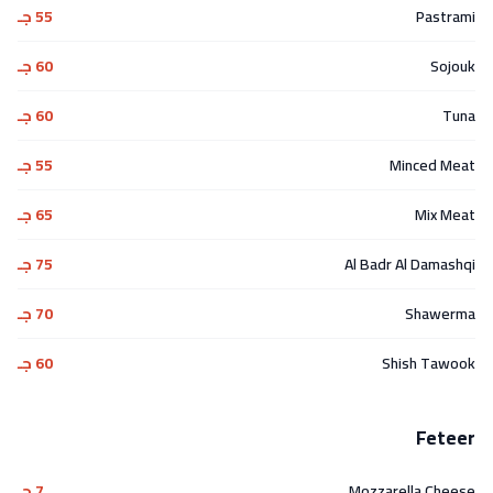
Pastrami
55 جـ
Sojouk
60 جـ
Tuna
60 جـ
Minced Meat
55 جـ
Mix Meat
65 جـ
Al Badr Al Damashqi
75 جـ
Shawerma
70 جـ
Shish Tawook
60 جـ
Feteer
Mozzarella Cheese
7 جـ