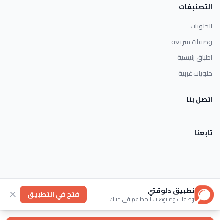
التصنيفات
الحلويات
وصفات سريعة
اطباق رئيسية
حلويات غربية
اتصل بنا
تابعنا
تطبيق دلوقتي
الأحكام والشروط
خصوصية
عنا
فتح في التطبيق
وصفات ومنيوهات المطاعم في جيبك
© 2026 Dlwaqty. جميع الحقوق محفوظة.
Powered by
GAIT