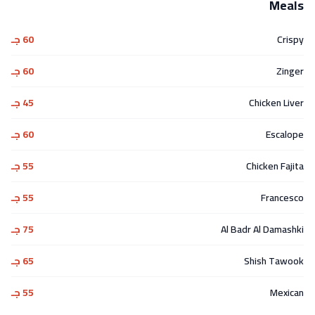
Meals
Crispy
60 جـ
Zinger
60 جـ
Chicken Liver
45 جـ
Escalope
60 جـ
Chicken Fajita
55 جـ
Francesco
55 جـ
Al Badr Al Damashki
75 جـ
Shish Tawook
65 جـ
Mexican
55 جـ