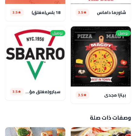
شاورما داماس
18 بلس(مغلق)
3.5
3.5
توصيل
توصيل
سبارو(مغلق مؤقتا)
3.5
بيتزا مجدى
3.5
وصفات ذات صلة