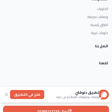
الحلويات
وصفات سريعة
اطباق رئيسية
حلويات غربية
اتصل بنا
تابعنا
تطبيق دلوقتي
الأحكام والشروط
خصوصية
عنا
فتح في التطبيق
وصفات ومنيوهات المطاعم في جيبك
© 2026 Dlwaqty. جميع الحقوق محفوظة.
Powered by
GAIT
أتصال 01065227733