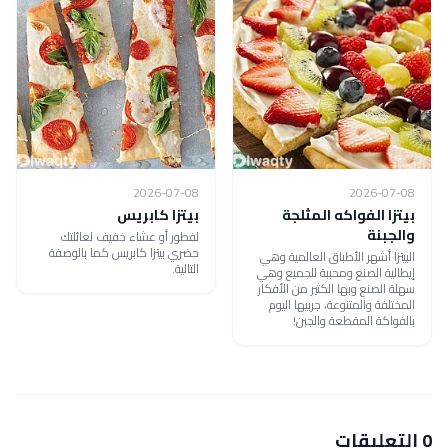
2026-07-08
2026-07-08
بيتزا الفواكه المثلجة
بيتزا كابريس
والجبنة
لفطور أو عشاء خفيف لعائلتك
حضري بيتزا كابريس كما بالوصفة
البيتزا أشهر الأطباق العالمية وهي
التالية.
إيطالية الصنع ومحببة للجميع وهي
سهلة الصنع وبها الكثير من الأفكار
المختلفة والمتنوعة، جربيها اليوم
بالفواكة المقطعة والجبن!
0 التعليقات