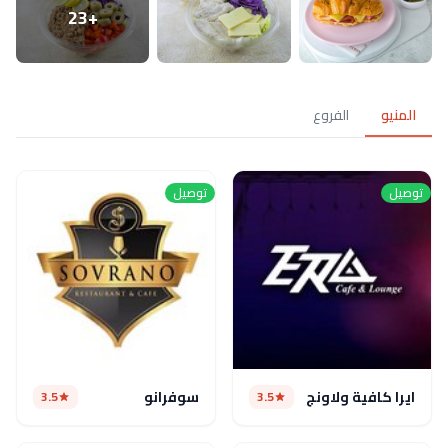
+23
المنيو
الفروع
توصيل
توصيل
ايرا كافية ولاونج
سوفرانو
3.5
3.5