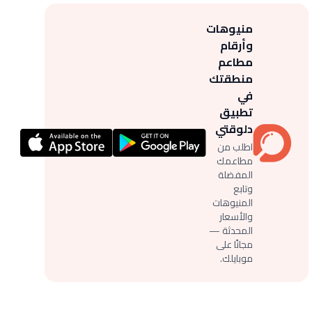
منيوهات
وأرقام
مطاعم
منطقتك
في
تطبيق
دلوقتي
اطلب من
مطاعمك
المفضلة
وتابع
المنيوهات
والأسعار
المحدثة —
مجانًا على
موبايلك.