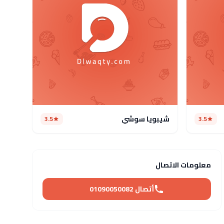
شيبويا سوشي
3.5
3.5
معلومات الاتصال
أتصال 01090050082