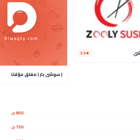
شي
3.5
( سوشى بار ( مغلق مؤقتا
850 جـ
750 جـ