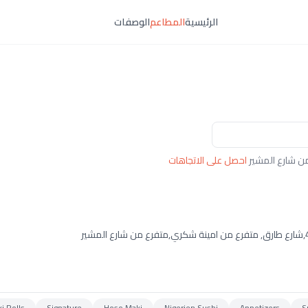
الرئيسية
المطاعم
الوصفات
احصل على الاتجاهات
i Rolls
Signature
Hoso Maki
Nigerien Sushi
Appetizers
S