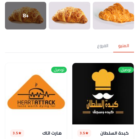
+8
المنيو
الفروع
توصيل
توصيل
كبدة السلطان
هارت اتاك
3.5
3.5