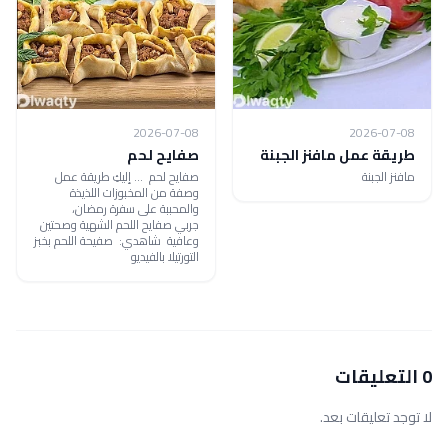
2026-07-08
2026-07-08
طريقة عمل مافنز الجبنة
صفايح لحم
مافنز الجبنة
صفايح لحم ... إليكِ طريقة عمل
وصفة من المخبوزات اللذيذة
والمحببة على سفرة رمضان،
جربي صفايح اللحم الشهية وصحتين
وعافية شاهدي: صفيحة اللحم بخبز
التورتيلا بالفيديو
0 التعليقات
لا توجد تعليقات بعد.