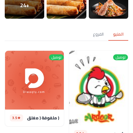
+24
المنيو
الفروع
توصيل
توصيل
( ملفوفة ( مغلق
3.5