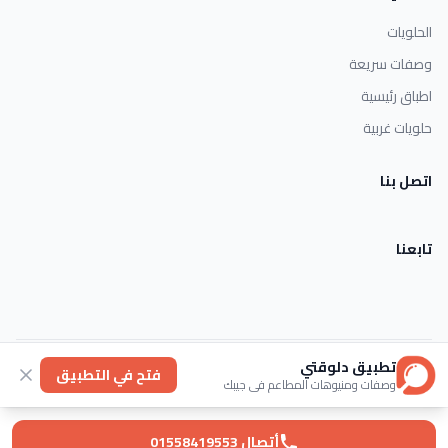
الحلويات
وصفات سريعة
اطباق رئيسية
حلويات غربية
اتصل بنا
تابعنا
تطبيق دلوقتي
الأحكام والشروط
خصوصية
عنا
فتح في التطبيق
وصفات ومنيوهات المطاعم في جيبك
© 2026 Dlwaqty. جميع الحقوق محفوظة.
Powered by
GAIT
أتصال 01558419553