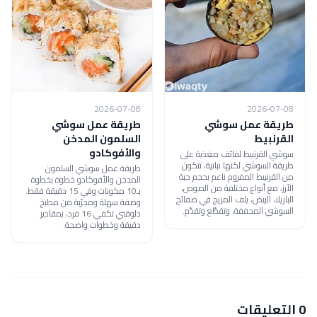
2026-07-08
2026-07-08
طريقة عمل سوشي
طريقة عمل سوشي
القرنبيط
السلمون المدخن
والأفوكادو
سوشي القرنبيط لفائف مغذية على
طريقة السوشي لكنها نباتية، تتكون
طريقة عمل سوشي السلمون
من القرنبيط المفروم ناعم بحجم حبة
المدخن والأفوكادو خطوة بخطوة
الأرز، مع أنواع مختلفة من الصوص،
بـ10 مكونات وفي 15 دقيقة فقط.
البازيلا، البيض، يلف المزيج في صفائح
وصفة سهلة ومجرّبة من مطبخ
السوشي المجففة، وتقطّع وتقدّم.
دلوقتي تكفي 16 فرد، بمقادير
دقيقة وخطوات واضحة.
0 التعليقات