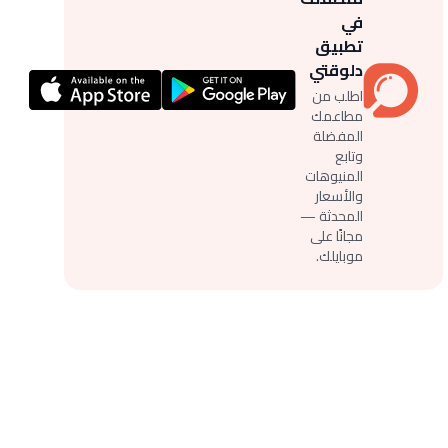
في
تطبيق
دلوقتي
اطلب من
مطاعمك
المفضلة
وتابع
المنيوهات
والأسعار
المحدثة —
مجانًا على
موبايلك.