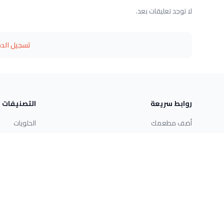
لا توجد تعليقات بعد.
تسجيل الد
روابط سريعة
التصنيفات
أضف مطعمك
الحلويات
مساعدة
وصفات سريع
الوصفات
اطباق رئيسية
اطبخ باللي عندك
حلويات غربية
المطابخ
اتصل بنا