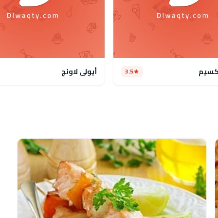
كسيم
أيولي لاونج
3.5