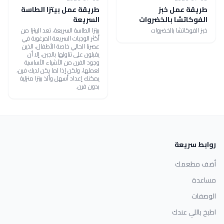
طريقة عمل خبز
طريقة عمل بيتزا الطاسة
الفوكاتشا بالخضروات
السريعة
خبز الفوكاتشا بالخضروات
بيتزا الطاسة السريعة، تعد البيتزا من
أكثر الوجبات السريعة المرغوبة في
عصرنا الحالي خاصة الأطفال، الذين
يقبلون على تناولها بالجبن، إلا أن
وجود الفرن من الأشياء الأساسية
لعملها، ولكن إذا لما يكن لديك فرن،
يمكنك إعداد أسهل وألذ بيتزا منزلية
بدون فرن.
روابط سريعة
أضف مطعمك
مساعدة
الوصفات
اطبخ باللي عندك