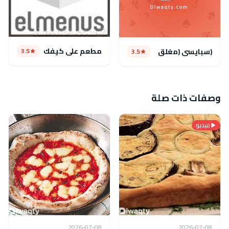
مطعم علي كيفك
3.5
(سبايسى (مغلق
3.5
وصفات ذات صلة
فيديو
2026-07-08
2026-07-08