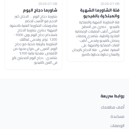
2026-07-08
2026-07-08
فتة الشاورما الشهية
شاورما دجاج اليوم
والمبتكرة بالفيديو
شاورما دجاج اليوم ... الدجاج كبير
الحجم هو الأنسب لتحضير
فتة الشاورما الشهية والمبتكرة
ساندويشات الشاورما الغنية بالحشوة
بالفيديو .. حضري من المطبخ
الشهية! حضري شاورما الدجاج
الشامي أطيب المقبلات الرمضانية
باستخدام دجاج اليوم بوزن 1000-
الفاخرة والطيبة، شاهدي وصفات
1200 غرام، وقدمي لعائلتكِ
رمضان بالفيديو وقدمي أطيب
الشاورما بطريقة صحية مع دجاج
الفتات المبتكرة والشهية على
اليوم، المربى في مزراع محررة من
السفرة تعلمي: فتة الدجاج بالريحان
الأقفاص، بتغذية نباتية 100%
والنعناع خطوة بخطوة بالصور
شاهدي: دجاج اليوم المحشي بالرز
في الفرن بالفيديو
روابط سريعة
أضف مطعمك
مساعدة
الوصفات