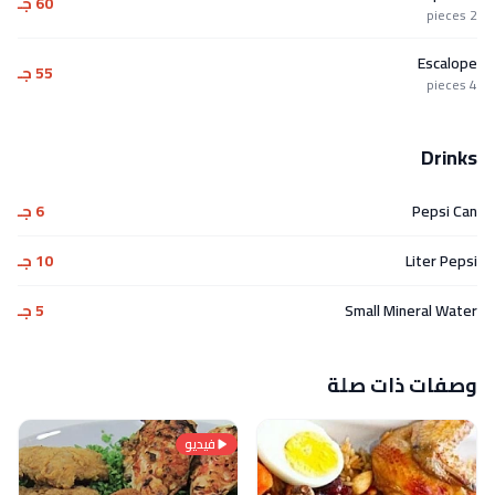
60 جـ
2 pieces
Escalope
55 جـ
4 pieces
Drinks
Pepsi Can
6 جـ
Liter Pepsi
10 جـ
Small Mineral Water
5 جـ
وصفات ذات صلة
فيديو