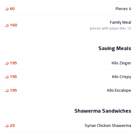
4 Pieces
60 جـ
Family Meal
160 جـ
12 pieces with pepsi liter
Saving Meals
Kilo Zinger
195 جـ
Kilo Crispy
195 جـ
Kilo Escalope
195 جـ
Shawerma Sandwiches
Syrian Chicken Shawerma
20 جـ