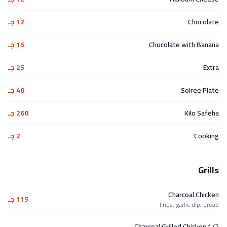
Chocolate
12 جـ
Chocolate with Banana
15 جـ
Extra
25 جـ
Soiree Plate
40 جـ
Kilo Safeha
260 جـ
Cooking
2 جـ
Grills
Charcoal Chicken
115 جـ
Fries, garlic dip, bread
1/2 Charcoal Grilled Chicken