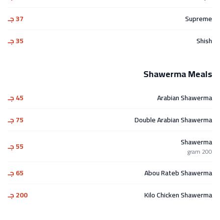
Supreme
37 جـ
Shish
35 جـ
Shawerma Meals
Arabian Shawerma
45 جـ
Double Arabian Shawerma
75 جـ
Shawerma
55 جـ
200 gram
Abou Rateb Shawerma
65 جـ
Kilo Chicken Shawerma
200 جـ