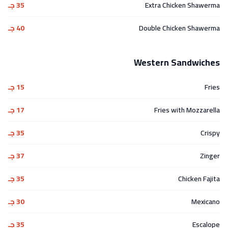
Extra Chicken Shawerma
35 جـ
Double Chicken Shawerma
40 جـ
Western Sandwiches
Fries
15 جـ
Fries with Mozzarella
17 جـ
Crispy
35 جـ
Zinger
37 جـ
Chicken Fajita
35 جـ
Mexicano
30 جـ
Escalope
35 جـ