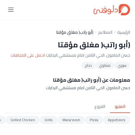
الرئيسية
المطاعم
(أبو راتب( مغلق مؤقتا
(أبو راتب( مغلق مؤقتا
حسن المامون، الحي الثامن امام مستشفي البدايات
احصل على الاتجاهات
سوري
مشاوي
دجاج
معلومات عن (أبو راتب( مغلق مؤقتا
حسن المامون، الحي الثامن امام مستشفي البدايات
المنيو
الفروع
n
Grilled Chicken
Grills
Mana'eesh
Pizza
Appetizers