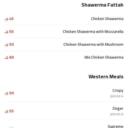
Shawerma Fattah
Chicken Shawerma
45 جـ
Chicken Shawerma with Mozzarella
55 جـ
Chicken Shawerma with Mushroom
50 جـ
Mix Chicken Shawerma
60 جـ
Western Meals
Crispy
50 جـ
4 pieces
Zinger
55 جـ
4 pieces
Supreme