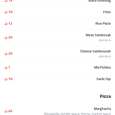
Baba Ghanoug
15 جـ
Fries
10 جـ
Rice Plate
12 جـ
Meat Sambosak
20 جـ
4 pieces
Cheese Sambousek
20 جـ
4 pieces
Mix Pickles
7 جـ
Garlic Dip
10 جـ
Pizza
Margharita
45 جـ
Mozzarella, tomato sauce, thyme, cheese sauce