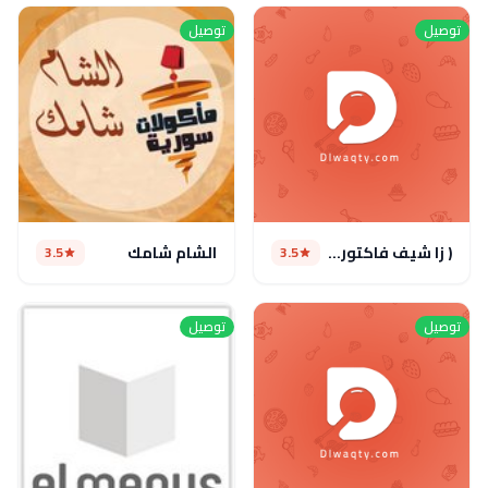
توصيل
توصيل
( زا شيف فاكتورى ( مغلق مؤقتا
الشام شامك
3.5
3.5
توصيل
توصيل