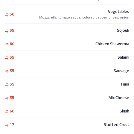
Vegetables
50 جـ
Mozzarella, tomato sauce, colored pepper, olives, onion
Sojouk
55 جـ
Chicken Shawerma
60 جـ
Salami
55 جـ
Sausage
55 جـ
Tuna
55 جـ
Mix Cheese
55 جـ
Shish
60 جـ
Stuffed Crust
17 جـ