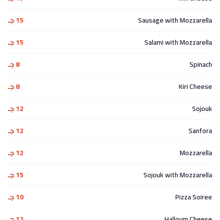
Sausage with Mozzarella
15 جـ
Salami with Mozzarella
15 جـ
Spinach
8 جـ
Kiri Cheese
8 جـ
Sojouk
12 جـ
Sanfora
12 جـ
Mozzarella
12 جـ
Sojouk with Mozzarella
15 جـ
Pizza Soiree
10 جـ
Halloum Cheese
12 جـ