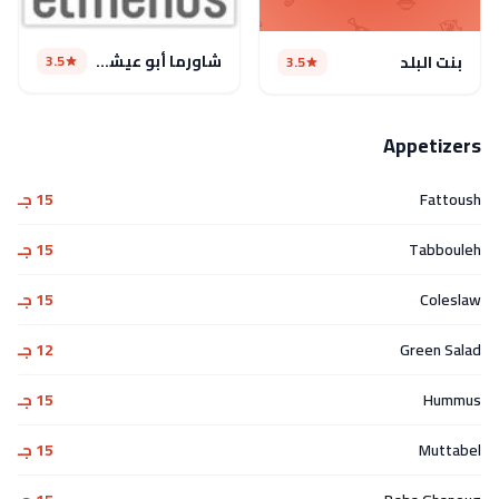
شاورما أبو عيشة(مغلق مؤقتا)
3.5
بنت البلد
3.5
Appetizers
Fattoush
15 جـ
Tabbouleh
15 جـ
Coleslaw
15 جـ
Green Salad
12 جـ
Hummus
15 جـ
Muttabel
15 جـ