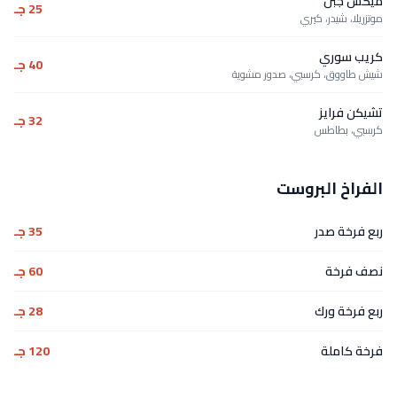
ميكس جبن
25 جـ
موتزريلا، شيدر، كيري
كريب سوري
40 جـ
شيش طاووق، كرسبي، صدور مشوية
تشيكن فرايز
32 جـ
كرسبي، بطاطس
الفراخ البروست
ربع فرخة صدر
35 جـ
نصف فرخة
60 جـ
ربع فرخة ورك
28 جـ
فرخة كاملة
120 جـ