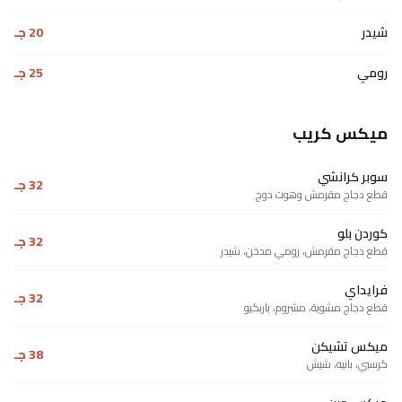
شيدر
20 جـ
رومي
25 جـ
ميكس كريب
سوبر كرانشي
32 جـ
قطع دجاج مقرمش وهوت دوج
كوردن بلو
32 جـ
قطع دجاج مقرمش، رومي مدخن، شيدر
فرايداي
32 جـ
قطع دجاج مشوية، مشروم، باربكيو
ميكس تشيكن
38 جـ
كرسبي، بانيه، شيش