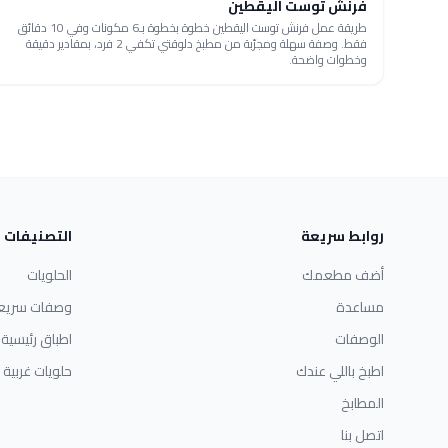
فرنش توست اليقطين
طريقة عمل فرنش توست اليقطين خطوة بخطوة بـ6 مكونات وفي 10 دقائق
فقط. وصفة سهلة ومجرّبة من مطبخ دلوقتي تكفي 2 فرد، بمقادير دقيقة
وخطوات واضحة.
روابط سريعة
التصنيفات
أضف مطعمك
الحلويات
مساعدة
وصفات سريع
الوصفات
اطباق رئيسية
اطبخ باللي عندك
حلويات غربية
المطابخ
اتصل بنا