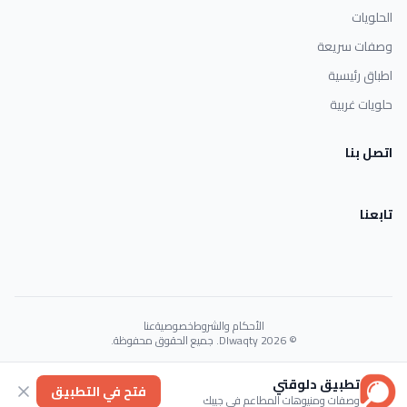
الحلويات
وصفات سريعة
اطباق رئيسية
حلويات غربية
اتصل بنا
تابعنا
الأحكام والشروط
خصوصية
عنا
© 2026 Dlwaqty. جميع الحقوق محفوظة.
Powered by
GAIT
تطبيق دلوقتي
فتح في التطبيق
وصفات ومنيوهات المطاعم في جيبك