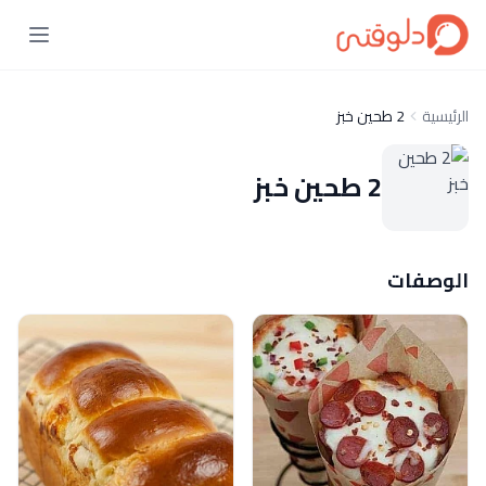
الرئيسية
2 طحين خبز
2 طحين خبز
الوصفات