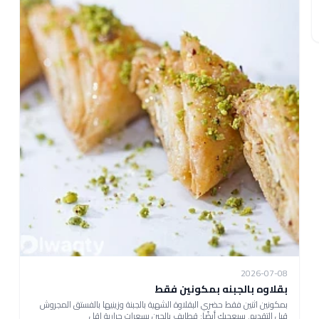
2026-07-08
بقلاوه بالجبنه بمكونين فقط
بمكونين اثنين فقط حضري البقلاوة الشهية بالجبنة وزينيها بالفستق المجروش
قبل التقديم. سيعجبك أيضًا: قطايف بالجبن بسعرات حرارية اقل