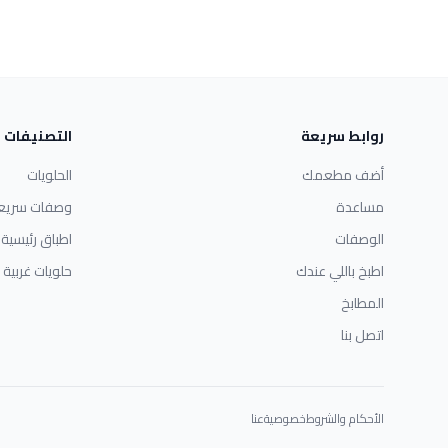
روابط سريعة
التصنيفات
أضف مطعمك
الحلويات
مساعدة
وصفات سريع
الوصفات
اطباق رئيسية
اطبخ باللي عندك
حلويات غربية
المطابخ
اتصل بنا
الأحكام والشروط
خصوصية
عنا