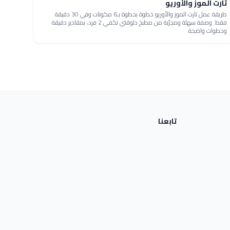
تارت الموز والأوريو
طريقة عمل تارت الموز والأوريو خطوة بخطوة بـ6 مكونات وفي 30 دقيقة
فقط. وصفة سهلة ومجرّبة من مطبخ دلوقتي تكفي 2 فرد، بمقادير دقيقة
وخطوات واضحة.
تابعنا