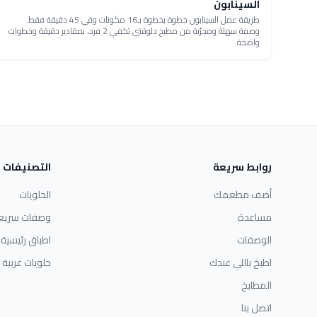
السينابون
طريقة عمل السينابون خطوة بخطوة بـ16 مكونات وفي 45 دقيقة فقط.
وصفة سهلة ومجرّبة من مطبخ دلوقتي تكفي 2 فرد، بمقادير دقيقة وخطوات
واضحة.
روابط سريعة
التصنيفات
أضف مطعمك
الحلويات
مساعدة
وصفات سريع
الوصفات
اطباق رئيسية
اطبخ باللي عندك
حلويات غربية
المطابخ
اتصل بنا