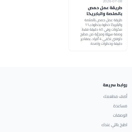
2026-07-08
طريقة عمل حمص
بالصلصة والبابريكا
طريقة عمل حمص بالصلصة
والبابريكا خطوة بخطوة بـ11
مكونات وفي 40 دقيقة فقط.
وصفة سهلة ومجرّبة من مطبخ
دلوقتي تكفي 4 أفراد، بمقادير
دقيقة وخطوات واضحة.
روابط سريعة
أضف مطعمك
مساعدة
الوصفات
اطبخ باللي عندك