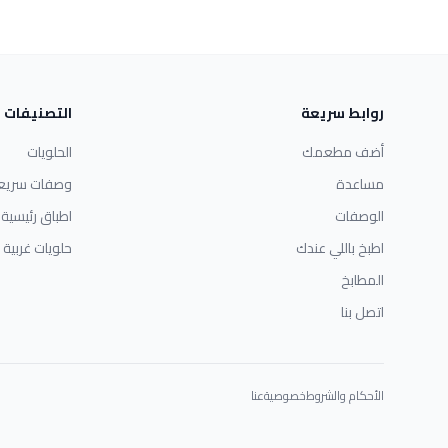
روابط سريعة
التصنيفات
أضف مطعمك
الحلويات
مساعدة
وصفات سريع
الوصفات
اطباق رئيسية
اطبخ باللي عندك
حلويات غربية
المطابخ
اتصل بنا
الأحكام والشروط
خصوصية
عنا