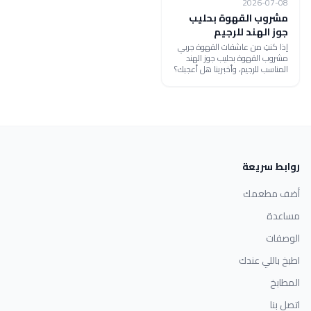
2026-07-08
مشروب القهوة بحليب
جوز الهند للرجيم
إذا كنتِ من عاشقات القهوة جربي
مشروب القهوة بحليب جوز الهند
المناسب للرجيم، وأخبرينا هل أعجبك؟
روابط سريعة
أضف مطعمك
مساعدة
الوصفات
اطبخ باللي عندك
المطابخ
اتصل بنا