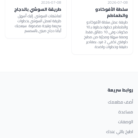
2026-07-08
2026-07-08
سلطة الأفوكادو
طريقة السوشي بالدجاج
والطماطم
لعاشقات السوشي..إليك أسهل
طريقة لعمل السوشي بخطوات
طريقة عمل سلطة الأفوكادو
سريعة ونتيجة مضمونة. سيعجبك
والطماطم خطوة بخطوة بـ10
أيضًا:دجاج صيني بالسمسم
مكونات وفي 10 دقائق فقط.
وصفة سهلة ومجرّبة من مطبخ
دلوقتي تكفي 2 فرد، بمقادير
دقيقة وخطوات واضحة.
روابط سريعة
أضف مطعمك
مساعدة
الوصفات
اطبخ باللي عندك