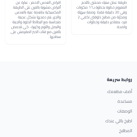
طريقة عمل ستيك محشي باللحم
اقراص العدس الاحمر ، عبارة عن
المفروم خطوة بخطوة بـ11 مكونات
أقراص مشوية بالفرن على الطريقة
وفي 20 دقيقة فقط. وصفة سهلة
المكسيكية بطعمة غنية بالعدس
ومجرّبة من مطبخ دلوقتي تكفي 2
والجزر، يتم دمجها بشكل عجينة
فرد، بمقادير دقيقة وخطوات
متجانسة مع البطاطا الحلوة والجبنة
واضحة.
والبصل والثوم وكزبرة ، كي تتحمص
بالفرن مع فتات الخبز المقرمش على
سطحها .
روابط سريعة
أضف مطعمك
مساعدة
الوصفات
اطبخ باللي عندك
المطابخ