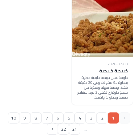
2026-07-08
خبيصة خليجية
طريقة عمل خبيصة خليجية خطوة
بخطوة بـ9 مكونات وفي 20 دقيقة
فقط. وصفة سهلة ومجرّبة من
مطبخ دلوقتي تكفي 2 فرد، بمقادير
دقيقة وخطوات واضحة.
10
9
8
7
6
5
4
3
2
1
22
21
...