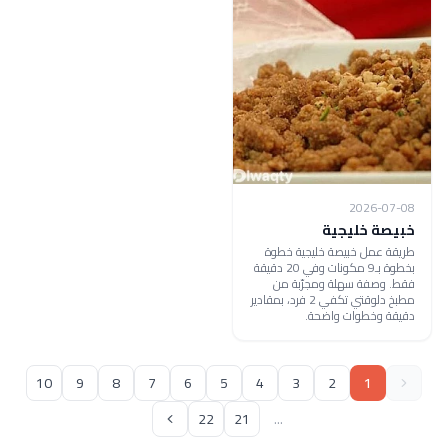
2026-07-08
خبيصة خليجية
طريقة عمل خبيصة خليجية خطوة
بخطوة بـ9 مكونات وفي 20 دقيقة
فقط. وصفة سهلة ومجرّبة من
مطبخ دلوقتي تكفي 2 فرد، بمقادير
دقيقة وخطوات واضحة.
10
9
8
7
6
5
4
3
2
1
22
21
...