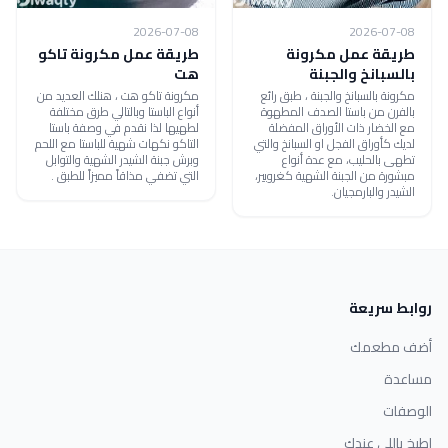
2026-07-08
2026-07-08
طريقة عمل مكرونة
طريقة عمل مكرونة تاكو
بالسبانخ والجبنة
هت
مكرونة بالسبانخ والجبنة ، طبق رائع
مكرونة تاكو هت ، هنلك العديد من
بالفرن من باستا الصدف المطهوة
أنواع الباستا وبالتالي طرق مختلفة
مع الخضار ذات الأوراق المفضلة
لطهيها لذا نقدم في وصفة باستا
لديك كأوراق الفجل او السبانخ والتي
التاكو نكهات شهية للباستا مع اللحم
تطهى بالحليب، مع عدة أنواع
وبرش جبنة الشيدر الشهية والتوابل
مبشورة من الجبنة الشهية كغرويير،
التي تضفي مذاقاً مميزاً للطبق .
الشيدر والبارمجيان.
روابط سريعة
أضف مطعمك
مساعدة
الوصفات
اطبخ باللي عندك