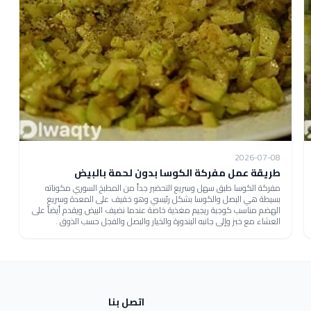
2026-07-08
طريقة عمل مفركة الكوسا بدون لحمة بالبيض
مفركة الكوسا طبق سهل وسريع التحضير جداً من المطبخ السوري مكوناته
بسيطة هي البصل والكوسا بشكل رئيسي وهو خفيف على المعدة وسريع
الهضم مناسب كوجبة ريجيم مغذية خاصة عندما نضيف البيض ويقدم أيضاً على
العشاء مع خبز وإلى جانبه البندورة والخيار والبصل والفجل حسب الذوق .
اتصل بنا