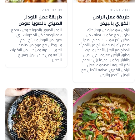
2026-07-08
2026-07-08
طريقة عمل الرامن
طريقة عمل النودلز
الكوري بالبيض
الصيني بالصويا صوص
الرامن هو عبارة عن نودلز حارّة
النودلز الصيني بالصويا صوص ، تجمع
تطهى مع مكونات تختلف من
هذه الوصفة كل المكونات التي
مكان لآخر سواء باستخدام الصويا
نحبها من النودلز وشرائح اللحم
صوص أو بإضافة شرائح من اللحم أو
والبروكلي مع مزيج من صلصة
الدجاج مع البصل الأخضر والذرة،
الصويا الشهية وغير ذلك من النكهات
وطبق الرامن معروف في الصين
الرائعة وفي طبق سهل وسريع
واليابان وكوريا، وفيما يلي سنقدم
التحضير .
لكم الطريقة المضمونة لعمل
الرامن الكوري بمذاقه الأصلي مع
البصل الأخضر والبيض .