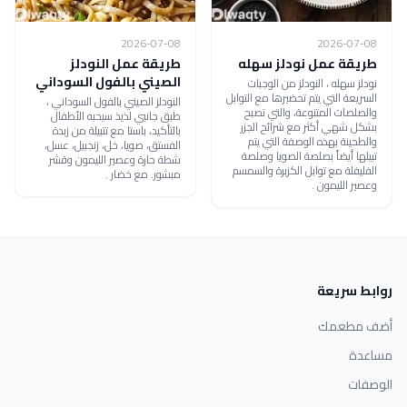
2026-07-08
2026-07-08
طريقة عمل نودلز سهله
طريقة عمل النودلز
الصيني بالفول السوداني
نودلز سهله ، النودلز من الوجبات
السريعة التي يتم تحضيرها مع التوابل
النودلز الصيني بالفول السوداني ،
والصلصات المتنوعة، والتي تصبح
طبق جانبي لذيذ سيحبه الأطفال
بشكل شهي أكثر مع شرائح الجزر
بالتأكيد، باستا مع تتبيلة من زبدة
والطحينة بهذه الوصفة التي يتم
الفستق، صويا، خل، زنجبيل، عسل،
تبيلها أيضاً بصلصة الصويا وصلصة
شطة حارة وعصير الليمون وقشر
الفليفلة مع توابل الكزبرة والسمسم
مبشور. مع خضار .
وعصير الليمون .
روابط سريعة
أضف مطعمك
مساعدة
الوصفات