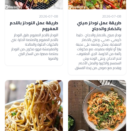
2026-07-08
2026-07-08
طريقة عمل نودلز صيني
طريقة عمل النودلز باللحم
بالخضار والدجاج
المفروم
نودلز صيني بالخضار والدجاج ، خليط
النودلز باللحم المفروم طبق النودلز
كريمي، صحي، وغني بالخضار
باللحم المفروم والصلصة الحارة غني
المغذية، يمكن وضعه على عجينة
بالنكهات الحلوة والمالحة
بيتزا أو تناوله بمفرده، مع مكونات
والمقرمشة فهو مكون من النودلز
رائعة من الكوسا، الجزر، الملفوف،
بصلصة مميزة من السكر البني
لحم الدجاج، وعلى الوجه يرش
والصويا
السمسم والكزبرة والبصل الأخضر
ويقدم مع صوص من زبدة الفستق.