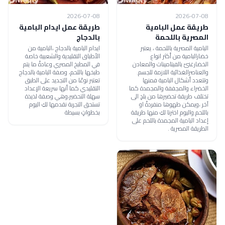
2026-07-08
2026-07-08
طريقة عمل البامية
طريقة عمل ايدام البامية
المصرية باللحمة
بالدجاج
البامية المصرية باللحمة ، يعتبر
ايدام البامية بالدجاج ،البامية من
خضارالبامية من أكثر انواع
الأطباق التقليدية والشعبية خاصة
الخضارغنىً بالفيتامينات والمعادن
في المطبخ المصري وعادةً ما يتم
والعناصرالغذائية اللازمة للجسم.
طبخها باللحم، وصفة البامية بالدجاج
وتتعدد أشكال البامية فمنها
تعتبر نوعًا من التجديد على الطبق
الخضراء والمجففة والمجمدة كما
التقليدي كما أنها سريعة الإعداد
تختلف طريقة تحضيرها من بلدٍ الى
سهلة التحضير،وهي وصفة لذيذة
آخر ،ويمكن طهوها منفردةً او
تستحق التجربة نقدمها لكِ اليوم
باللحم.واليوم اخترنا لكِ منها طريقة
بخطواتٍ بسيطة
إعداد البامية المجمدة باللحم على
الطريقة المصرية .