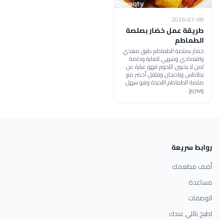
2026-07-08
طريقة عمل خضار بصلصة
الطماطم
خضار بصلصة الطماطم طبق مغذي
واقتصادي وشهي للغاية وخاصة
لمن لا يحبون اللحوم فهو عبارة عن
بطاطس وباذنجان وفلفل أخضر مع
صلصة الطماطم اللذيذة وهو سهل
وسريع .
روابط سريعة
أضف مطعمك
مساعدة
الوصفات
اطبخ باللي عندك