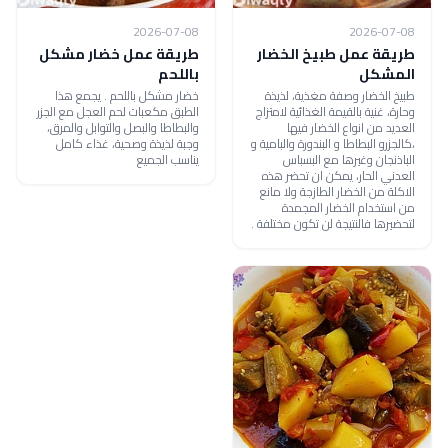
2026-07-08
2026-07-08
طريقة عمل طبيخ الخضار
طريقة عمل خضار مشكل
المشكل
باللحم
طبيخ الخضار وصفة مغذية، لذيذة
خضار مشكل باللحم . يجمع هذا
وحارة، غنية بالقيمة الغذائية لامتزاج
الطبق مكعبات لحم العجل مع الجزر
العديد من انواع الخضار فيها
والبطاطا والبصل والتوابل والمرق،
،كالجزرو البطاطا و البندورة والبامية و
وجبة لذيذة وصحية، غذاء كامل
الباذنجان وغيرها مع البسباس
يناسب الجميع
العدني الحار، يمكن ان تحضر هذه
الاكلة من الخضار الطازجة ولا مانع
من استخدام الخضار المجمدة
لتحضيرها فالنتيجة لن تكون مختلفة .