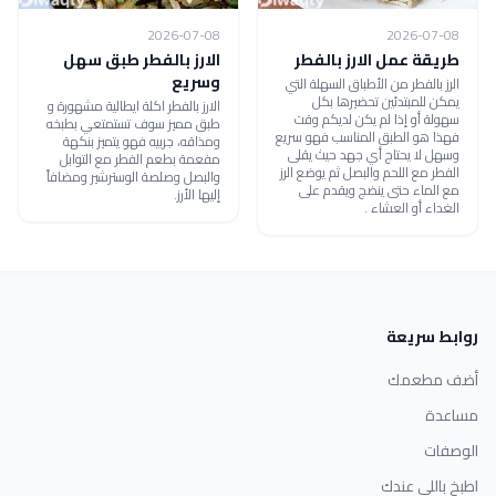
2026-07-08
2026-07-08
طريقة عمل الارز بالفطر
الارز بالفطر طبق سهل
وسريع
الرز بالفطر من الأطباق السهلة التي
يمكن للمبتدئين تحضيرها بكل
الارز بالفطر اكلة ايطالية مشهورة و
سهولة أو إذا لم يكن لديكم وقت
طبق مميز سوف تستمتعي بطبخه
فهذا هو الطبق المناسب فهو سريع
ومذاقه، جربيه فهو يتميز بنكهة
وسهل لا يحتاج أي جهد حيث يقلى
مفعمة بطعم الفطر مع التوابل
الفطر مع اللحم والبصل ثم يوضع الرز
والبصل وصلصة الوسترشير ومضافاً
مع الماء حتى ينضج ويقدم على
إليها الأرز.
الغداء أو العشاء .
روابط سريعة
أضف مطعمك
مساعدة
الوصفات
اطبخ باللي عندك