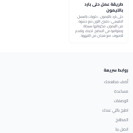
طريقة عمل حلى بارد
بالليمون
حلى بارد بالليمون ، حلويات بالعسل
الطبيعي، ذهبي اللون مع حشوة
من الليمون، مكوناتها بسيطة
ومتوافرة في المطبخ، لذيذة، وتقدم
للضيوف مع فنجان من القهوة .
روابط سريعة
أضف مطعمك
مساعدة
الوصفات
اطبخ باللي عندك
المطابخ
اتصل بنا