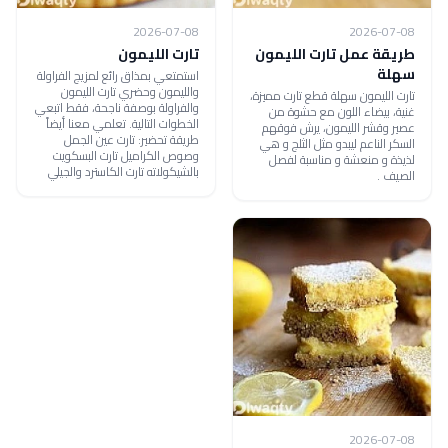
2026-07-08
2026-07-08
طريقة عمل تارت الليمون
تارت الليمون
سهلة
استمتعي بمذاق رائع لمزيج الفراولة
والليمون وحضري تارت الليمون
تارت الليمون سهلة قطع تارت مميزة،
والفراولة بوصفة ناجحة، فقط اتبعي
غنية، بيضاء اللون مع حشوة من
الخطوات التالية. تعلمي معنا أيضاً
عصير وقشر الليمون، يرش فوقهم
طريقة تحضير: تارت عين الجمل
السكر الناعم ليبدو مثل الثلج و هي
وصوص الكراميل تارت البسكويت
لذيذة و منعشة و مناسبة لفصل
بالشيكولاته تارت الكاسترد والجيلي
الصيف .
2026-07-08