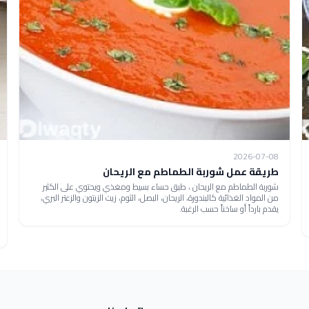
2026-07-08
طريقة عمل شوربة الطماطم مع الريحان
شوربة الطماطم مع الريحان ، طبق حساء بسيط ومغذي ويحتوي على الكثير
من المواد الغذائية كالبندورة، الريحان، البصل، الثوم، زيت الزيتون والزعتر البري،
يقدم بارداً أو ساخناً حسب الرغبة.