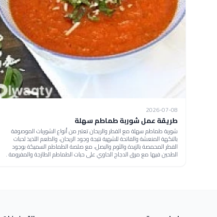
2026-07-08
طريقة عمل شوربة طماطم سهلة
شوربة طماطم سهلة مع الفطر والريحان تعتبر من أنواع الشوربات الموصوفة
بالنكهة المنعشة والفاتحة للشهية نتيجة وجود الريحان، والطعم اللذيذ لحبات
الفطر المحمصة بالزبدة والثوم والبصل، مع صلصة الطماطم السميكة بوجود
الطحين فيها مع مرق الدجاج الحاوي على حبات الطماطم الطازجة والمفرومة .