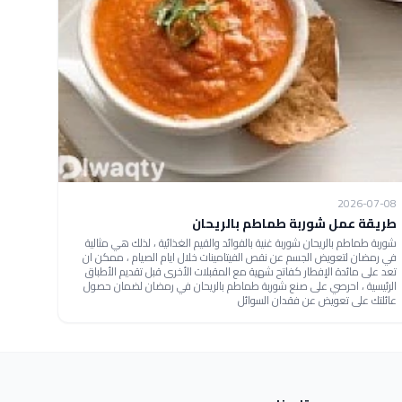
2026-07-08
طريقة عمل شوربة طماطم بالريحان
شوربة طماطم بالريحان شوربة غنية بالفوائد والقيم الغذائية ، لذلك هي مثالية
في رمضان لتعويض الجسم عن نقص الفيتامينات خلال ايام الصيام ، ممكن ان
تعد على مائدة الإفطار كفاتح شهية مع المقبلات الأخرى قبل تقديم الأطباق
الرئيسية ، احرصي على صنع شوربة طماطم بالريحان في رمضان لضمان حصول
عائلتك على تعويض عن فقدان السوائل