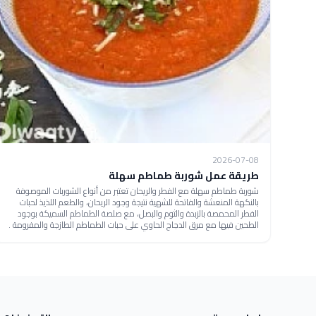
2026-07-08
طريقة عمل شوربة طماطم سهلة
شوربة طماطم سهلة مع الفطر والريحان تعتبر من أنواع الشوربات الموصوفة
بالنكهة المنعشة والفاتحة للشهية نتيجة وجود الريحان، والطعم اللذيذ لحبات
الفطر المحمصة بالزبدة والثوم والبصل، مع صلصة الطماطم السميكة بوجود
الطحين فيها مع مرق الدجاج الحاوي على حبات الطماطم الطازجة والمفرومة .