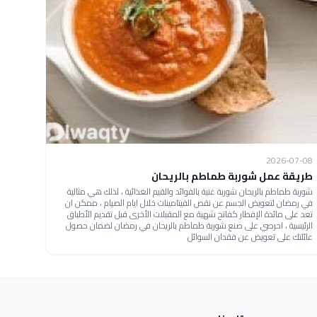
2026-07-08
طريقة عمل شوربة طماطم بالريحان
شوربة طماطم بالريحان شوربة غنية بالفوائد والقيم الغذائية ، لذلك هي مثالية
في رمضان لتعويض الجسم عن نقص الفيتامينات خلال ايام الصيام ، ممكن ان
تعد على مائدة الإفطار كفاتح شهية مع المقبلات الأخرى قبل تقديم الأطباق
الرئيسية ، احرصي على صنع شوربة طماطم بالريحان في رمضان لضمان حصول
عائلتك على تعويض عن فقدان السوائل