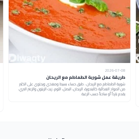
2026-07-08
طريقة عمل شوربة الطماطم مع الريحان
شوربة الطماطم مع الريحان ، طبق حساء بسيط ومغذي ويحتوي على الكثير
من المواد الغذائية كالبندورة، الريحان، البصل، الثوم، زيت الزيتون والزعتر البري،
يقدم بارداً أو ساخناً حسب الرغبة.