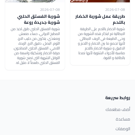
2026-07-08
2026-07-08
طريقة عمل شوربة الخضار
شوربة الفستق الحلبي
باللحم
شوربة جديدة روعة
شوربة الخضار باللحم على الطريقة
شوربة الفستق الحلبي طبق لذيذ من
الايطالية تم ابتكار هذه الشوربة من
المطبخ الايراني، حساء منعش
وحي الطبيعة في الريف الايطالي
ومغذي، يتكون من حليب الارز،
لأنها تجمع ما بين الخضار و اللحم و
الثوم، البصل، دقيق الارز، الزبدة،
الدقيق و شوربة الخضار باللحم
اللامي، الفستق الحلبي المطحون،
مناسبة للأجواء الشتوية لأنها تمدنا
مرقة الخضار وتشكيلة واسعة من
بالطاقة و القوة .
التوابل الشهية التي تمنح شوربة
الفستق الحلبي طعماً لا مثيل له.
روابط سريعة
أضف مطعمك
مساعدة
الوصفات