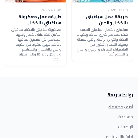
2026-07-08
2026-07-08
طريقة عمل سباغيتي
طريقة عمل معكرونة
بالخضار والجبن
سباغيتي بالخضار
سباغيتي بالخضار ، سباغيتي الصيف
معكرونة سباغيتي بالخضار، سباغيتي
هذه بطماطم شيري اللذيذة ونكهات
النباتيين هذه غنية بالخضار ونكهة
الخضار والتوابل الرائعة، وهي بسيطة
الطماطم التي ستحبون مذاقها
وسهلة التحضير ، تتكون من
بالتأكيد فهي مكونة من الكوسا
الفاصولياء الخضراء و الزيتون و الجبن
والقرع والباذنجان والطماطم
و السجق أيضاً .
والبروكلي وغيرها وهي سهلة
التحضير .
روابط سريعة
أضف مطعمك
مساعدة
الوصفات
اطبخ باللي عندك