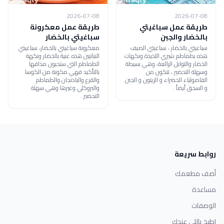
2026-07-08
2026-07-08
طريقة عمل سباغيتي
طريقة عمل معكرونة
بالخضار والجبن
سباغيتي بالخضار
سباغيتي بالخضار ، سباغيتي الصيف
معكرونة سباغيتي بالخضار، سباغيتي
هذه بطماطم شيري اللذيذة ونكهات
النباتيين هذه غنية بالخضار ونكهة
الخضار والتوابل الرائعة، وهي بسيطة
الطماطم التي ستحبون مذاقها
وسهلة التحضير ، تتكون من
بالتأكيد فهي مكونة من الكوسا
الفاصولياء الخضراء و الزيتون و الجبن
والقرع والباذنجان والطماطم
و السجق أيضاً .
والبروكلي وغيرها وهي سهلة
التحضير .
روابط سريعة
أضف مطعمك
مساعدة
الوصفات
اطبخ باللي عندك