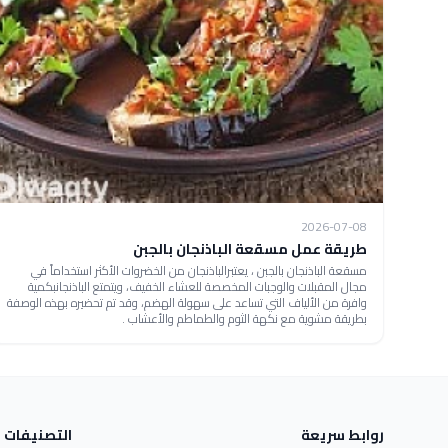
2026-07-08
طريقة عمل مسقعة الباذنجان بالجبن
مسقعة الباذنجان بالجبن ، يعتبرالباذنجان من الخضروات الأكثر استخداماً في
مجال المقبلات والوجبات المخصصة للعشاء الخفيف، ويتمتع الباذنجانبكمية
وافرة من الألياف التي تساعد على سهولة الهضم، وقد تم تحضيره بهذه الوصفة
بطريقة مشوية مع نكهة الثوم والطماطم والأعشاب .
روابط سريعة
التصنيفات