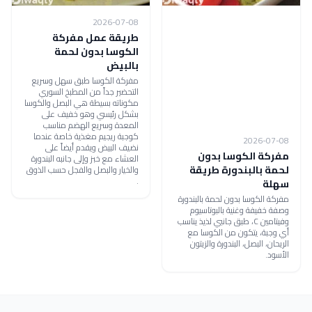
2026-07-08
طريقة عمل مفركة
الكوسا بدون لحمة
بالبيض
مفركة الكوسا طبق سهل وسريع
التحضير جداً من المطبخ السوري
مكوناته بسيطة هي البصل والكوسا
بشكل رئيسي وهو خفيف على
المعدة وسريع الهضم مناسب
كوجبة ريجيم مغذية خاصة عندما
2026-07-08
نضيف البيض ويقدم أيضاً على
مفركة الكوسا بدون
العشاء مع خبز وإلى جانبه البندورة
لحمة بالبندورة طريقة
والخيار والبصل والفجل حسب الذوق
.
سهلة
مفركة الكوسا بدون لحمة بالبندورة
وصفة خفيفة وغنية بالبوتاسيوم
وفيتامين C، طبق جانبي لذيذ يناسب
أي وجبة، يتكون من الكوسا مع
الريحان، البصل، البندورة والزيتون
الأسود.