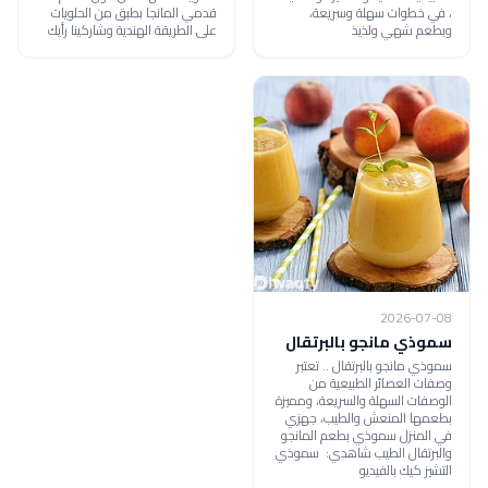
، في خطوات سهلة وسريعة،
قدمي المانجا بطبق من الحلويات
وبطعم شهي ولذيذ
على الطريقة الهندية وشاركينا رأيك
2026-07-08
سموذي مانجو بالبرتقال
سموذي مانجو بالبرتقال .. تعتبر
وصفات العصائر الطبيعية من
الوصفات السهلة والسريعة، ومميزة
بطعمها المنعش والطيب، جهزي
في المنزل سموذي بطعم المانجو
والبرتقال الطيب شاهدي: سموذي
التشيز كيك بالفيديو