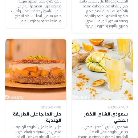
المحبب وجودها على سفرتك دائماً،
بالفواكة والخضار بنكهة شهية
جربي سلطة مميزة وطيبة معدّة
ولذيذة، جربي تقديمها اليوم على
بالمأكولات البحرية الصحية مع
سفرتك بأسهل خطوات عمل وأطيب
فاكهة المانغو الحلوة واللذيذة،
طعم تعلمي أيضاً: سلطة الدجاج
وصفة تستحق التجربة شاهدي:
والمانجا خطوة بخطوة بالصور
جمبري بالثوم والكزبرة بالفيديو
2026-07-08
2026-07-08
سموذي الشاي الأخضر
حلى المانجا على الطريقة
الصحي
الهندية
سموذي الشاي الأخضر الصحي ..
حلى المانجا على الطريقة الهندية ..
تعلمي طريقة عمل العصائر
قدمي على سفرة ضيافتك أطيب
الطبيعية الصحية والمميزة والمفيدة
الحلويات السهلة من حول العالم،