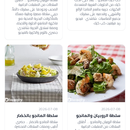
كيك من الحلويات الغربية المتعددة
السلطات من المقبلات الجانبية
النكهات، جربيه بطعم المانجا الرائع
المحبب وجودها على سفرتك دائماً،
والشهي، وقدميه على سفرتك
جربي سلطة مميزة وطيبة معدّة
بجميع المناسبات شاهدي: فيديو
بالمأكولات البحرية الصحية مع
ريد فيلفيت كب كيك
فاكهة المانغو الحلوة واللذيذة،
وصفة تستحق التجربة شاهدي:
جمبري بالثوم والكزبرة بالفيديو
2026-07-08
2026-07-08
سلطة الروبيان والمانجو
سلطة المانجو بالخضار
سلطة الروبيان والمانجو ... أطباق
سلطة المانجو بالخضار ... حضري
السلطات من المقبلات الجانبية
أطيب وصفات السلطات المحضرة