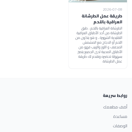
2026-07-08
طريقة عمل الطرشانة
العراقية باللحم
الطرشانة العراقية باللحم ، طبق
الطرشانة من أحد الأطباق العراقية
التقليدية الشهيرة ، و هو يتكون من
اللحم أو الدجاج مع المشمش
المجفف و اللوز والزبيب فهو من
الأطباق المحببة لدى الجميع يتميز
بسهولة تحضيره ونقدم لك طريقة
عمل الطرشانة.
روابط سريعة
أضف مطعمك
مساعدة
الوصفات