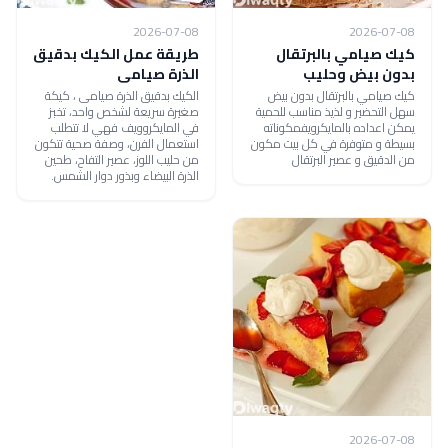
2026-07-08
2026-07-08
كيك صيامي بالبرتقال
طريقة عمل الكيك بدقيق
بدون بيض وحليب
الذرة صيامى
كيك صيامي بالبرتقال بدون بيض
الكيك بدقيق الذرة صيامى ، كيكة
سهل التحضير و لذيذ مناسب للحمية
صغيرة سريعة لشخص واحد، تخبز
يمكن اعداده بالمايكرويفمكوناته
في المايكروويف فهي لا تتطلب
بسيطة و متوفرة في كل بيت مكون
استعمال الفرن، وصفة صحية تتكون
من الدقيق و عصير البرتقال
من حليب اللوز، عصير التفاح، طحين
الذرة البيضاء وبذور دوار الشمس.
2026-07-08