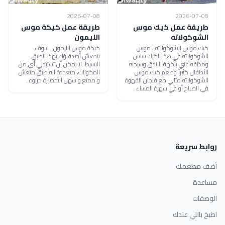
2026-07-08
2026-07-08
طريقة عمل كيك موس
طريقة عمل كيكة موس
الشوكولاته
الليمون
كيك موس الشوكولاته ، موس
كيكة موس الليمون ، سوف
الشوكولاته في هذا الكيك سلس
يندهش أصدقاؤك بهذا الطبق
ومذاقه غني بنكهة البندق وسيحبه
البسيط، لا يمكن أن تستبدلي أي من
الأطفال كثيراً وطعم كيك موس
المكونات، متعددة انه طبق منعش
الشوكولاته مثالي مع فنجان القهوة
و ممتع و سهل التحضيرة جربوه .
في الصباح أو في سهرة المساء .
روابط سريعة
أضف مطعمك
مساعدة
الوصفات
اطبخ باللي عندك