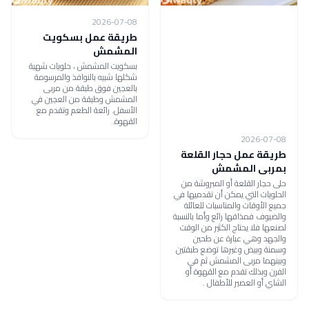
2026-07-08
طريقة عمل بسكويت
المشمش
بسكويت المشمش ، حلويات شهية
شكلها شبيه بالنوافذ والمرسومة
بالعجين فوق طبقة من مربى
المشمش وطبقة من العجين في
الأسفل. رائعة الطعم وتقدم مع
القهوة.
2026-07-08
طريقة عمل حجار القلعة
بمربى المشمش
حلى حجار القلعة أو المبروشة من
الحلويات التي يمكن أن تقدميها في
جميع الأوقات والمناسبات للعائلة
والضيوف فمذاقها رائع وأما بالنسبة
لصنعها فلا يحتاج الكثير من الوقت
والجهد وهي عبارة عن طحين
وسمنة وبيض وغيرها توضع طبقتين
وبينهما مربى المشمش ثم في
الفرن وبذلك تقدم مع القهوة أو
الشاي أو العصير للأطفال .