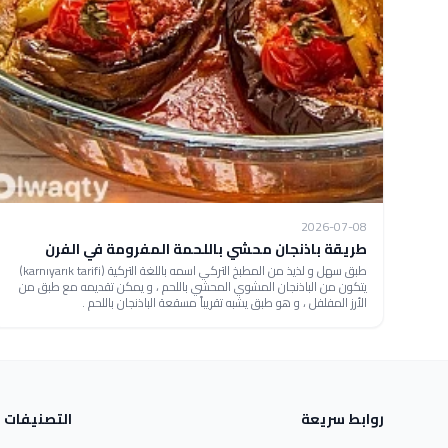
2026-07-08
طريقة باذنجان محشي باللحمة المفرومة في الفرن
طبق سهل و لذيذ من المطبخ التركي اسمه باللغة التركية (karnıyarık tarifi)
يتكون من الباذنجان المشوي المحشي باللحم ، و يمكن تقديمه مع طبق من
الأرز المفلفل ، و هو طبق يشبه تقريباً مسقعة الباذنجان باللحم .
روابط سريعة
التصنيفات