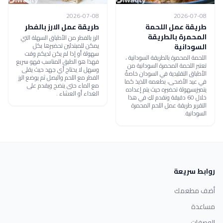
2026-07-08
2026-07-08
طريقة عمل اللحمة
طريقة عمل الارز بالفطر
المحمرة بالطريقة
الرز بالفطر من الأطباق السهلة التي
يمكن للمبتدئين تحضيرها بكل
السودانية
سهولة أو إذا لم يكن لديكم وقت
اللحمة المحمرة بالطريقة السودانية ،
فهذا هو الطبق المناسب فهو سريع
تعتبر اللحمة المحمرة السودانية من
وسهل لا يحتاج أي جهد حيث يقلى
الأطباق التقليدية في السودان خاصةً
الفطر مع اللحم والبصل ثم يوضع الرز
في عيد الأضحى، بطعمه اللذيذ كما
مع الماء حتى ينضج ويقدم على
يتميزبسهولة تحضيره حيث يتم إعداده
الغداء أو العشاء .
خلال 60 دقيقة ونقدم لكِ في هذا
التقرير طريقة عمل اللحم المحمرة
السودانية.
روابط سريعة
أضف مطعمك
مساعدة
الوصفات