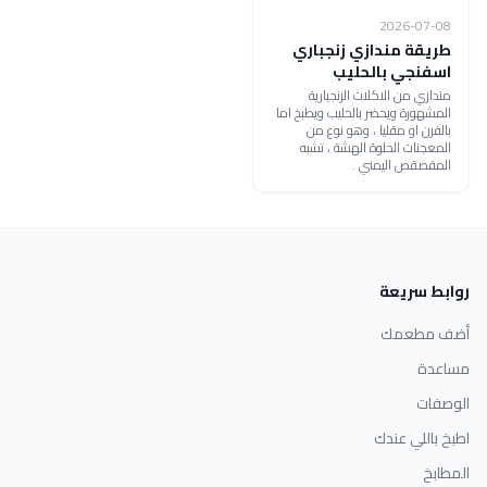
2026-07-08
طريقة مندازي زنجباري
اسفنجي بالحليب
مندازي من الاكلات الزنجبارية
المشهورة ويحضر بالحليب ويطبخ اما
بالفرن او مقليا ، وهو نوع من
المعجنات الحلوة الهشة ، تشبه
المقصقص اليمني .
روابط سريعة
أضف مطعمك
مساعدة
الوصفات
اطبخ باللي عندك
المطابخ