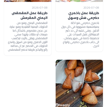
2026-07-08
2026-07-08
طريقة عمل باخمري
طريقة عمل المقصقص
حضرمي هش وسهل
اليمني المقرمش
باخمري حضرمي هو اكلة
المقصقص اليمني وهو من
يمنيةشعبية مشهورة في كل دول
الحلويات اليمنية التقليدية وهو عبارة
الخليج ، وهي تشبه الى حد كبير
عن عجين مقصوص باشكال اما
الجبنيةالتي تقبل السيدات على
مربعات او مثلثات ولهذا سمي
تحضيرها خاصة في شهر رمضان ،
المقصقص ويقلى بالزيت ليكتسب
الى جانب باخمري حضرمي وانواع
اللون الذهبي وهو من اسهل واسرع
اخرى .
الحلويات في التحضير غير ان مذاقه
رائع واليكم طريقة تحضير المقصقص