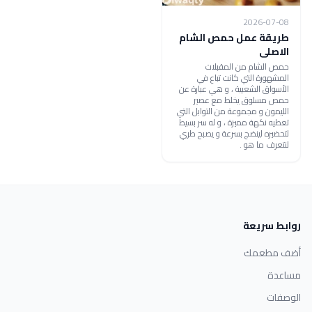
2026-07-08
طريقة عمل حمص الشام
الاصلى
حمص الشام من المقبلات
المشهورة التي كانت تباع في
الأسواق الشعبية ، و هي عبارة عن
حمص مسلوق يخلط مع عصير
الليمون و مجموعة من التوابل التي
تعطيه نكهة مميزة ، و له سر بسيط
لتحضيره لينضج بسرعة و يصبح طري
لنتعرف ما هو .
روابط سريعة
أضف مطعمك
مساعدة
الوصفات